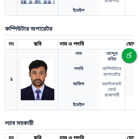
রাজশাহী
ইমেইল
কম্পিউটার অপারেটর
নং
ছবি
নাম ও পদবি
যোগা
নাম
আব্দুর
ফো
রহিম
পদবি
কম্পিউটার
ক
অপারেটর
১
অফিস
ক্যান্টনমেন্ট
বোর্ড
রাজশাহী
ইমেইল
ল্যাব সহকারী
নং
ছবি
নাম ও পদবি
যোগা